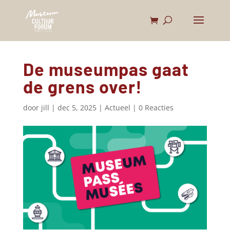
De museumpas gaat
de grens over!
door
jill
|
dec 5, 2025
|
Actueel
|
0 Reacties