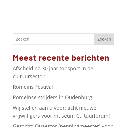
A
l
t
e
r
Zoeken
n
a
Meest recente berichten
t
i
Afscheid na 30 jaar topsport in de
v
cultuursector
e
Romeins Festival
:
Romeinse strijders in Oudenburg
Wij stellen aan u voor: acht nieuwe
vrijwilligers voor museum Cultuurforum!
Gezocht: Quaestor (penningmeester) voor