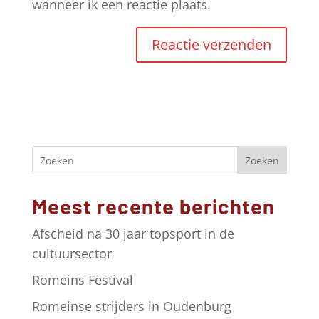
wanneer ik een reactie plaats.
A
l
t
e
r
Zoeken
n
a
Meest recente berichten
t
i
Afscheid na 30 jaar topsport in de
v
cultuursector
e
Romeins Festival
:
Romeinse strijders in Oudenburg