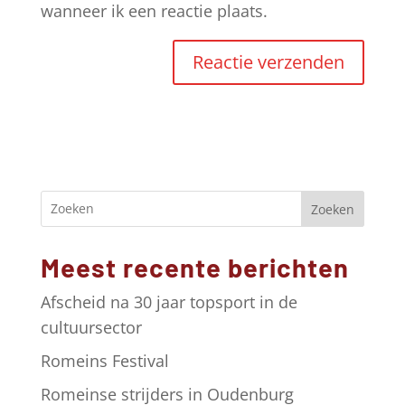
wanneer ik een reactie plaats.
A
l
t
e
r
Zoeken
n
a
Meest recente berichten
t
i
Afscheid na 30 jaar topsport in de
v
cultuursector
e
Romeins Festival
:
Romeinse strijders in Oudenburg