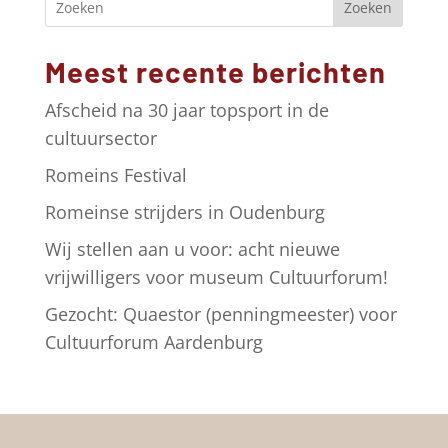
Zoeken
n
a
Meest recente berichten
t
i
Afscheid na 30 jaar topsport in de
v
cultuursector
e
Romeins Festival
:
Romeinse strijders in Oudenburg
Wij stellen aan u voor: acht nieuwe
vrijwilligers voor museum Cultuurforum!
Gezocht: Quaestor (penningmeester) voor
Cultuurforum Aardenburg