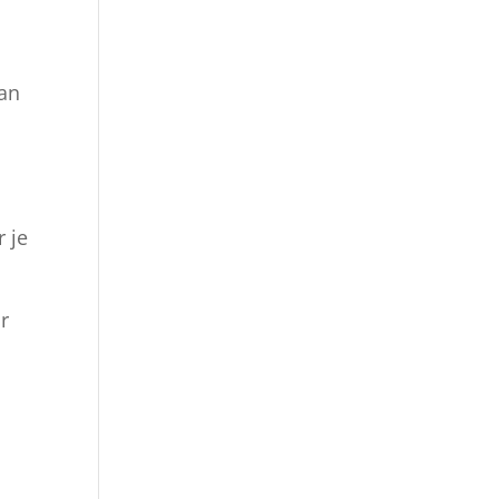
van
 je
r