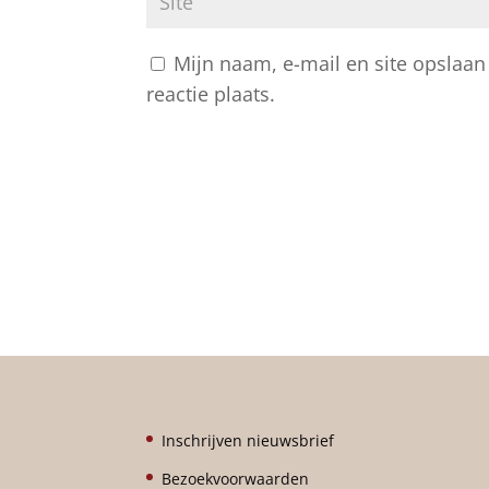
Mijn naam, e-mail en site opslaan
reactie plaats.
A
l
t
e
r
n
a
t
i
Inschrijven nieuwsbrief
v
Bezoekvoorwaarden