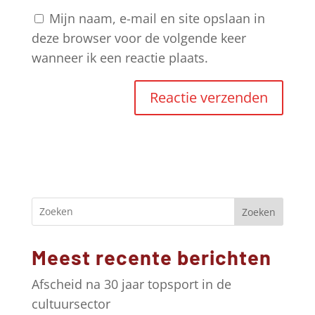
Mijn naam, e-mail en site opslaan in
deze browser voor de volgende keer
wanneer ik een reactie plaats.
A
l
t
e
r
Zoeken
n
a
Meest recente berichten
t
i
Afscheid na 30 jaar topsport in de
v
cultuursector