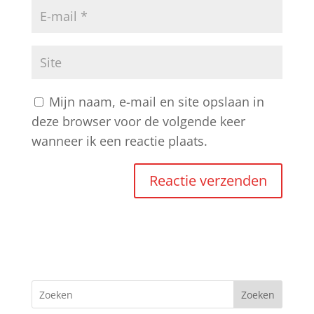
Mijn naam, e-mail en site opslaan in
deze browser voor de volgende keer
wanneer ik een reactie plaats.
A
l
t
e
r
Zoeken
n