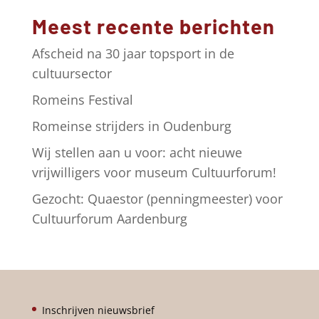
a
Meest recente berichten
t
i
Afscheid na 30 jaar topsport in de
v
cultuursector
e
Romeins Festival
:
Romeinse strijders in Oudenburg
Wij stellen aan u voor: acht nieuwe
vrijwilligers voor museum Cultuurforum!
Gezocht: Quaestor (penningmeester) voor
Cultuurforum Aardenburg
Inschrijven nieuwsbrief