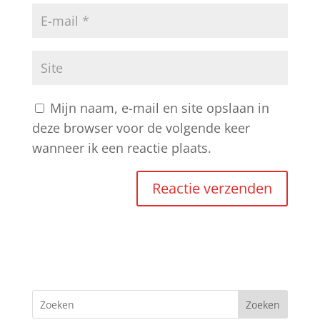
Mijn naam, e-mail en site opslaan in
deze browser voor de volgende keer
wanneer ik een reactie plaats.
A
l
t
e
r
Zoeken
n