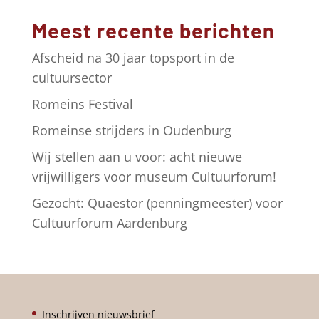
a
Meest recente berichten
t
i
Afscheid na 30 jaar topsport in de
v
cultuursector
e
Romeins Festival
:
Romeinse strijders in Oudenburg
Wij stellen aan u voor: acht nieuwe
vrijwilligers voor museum Cultuurforum!
Gezocht: Quaestor (penningmeester) voor
Cultuurforum Aardenburg
Inschrijven nieuwsbrief