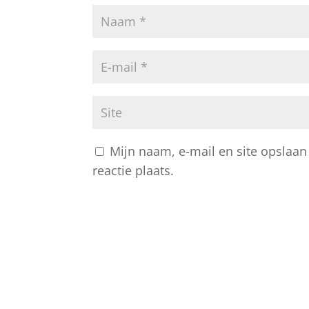
Mijn naam, e-mail en site opslaan
reactie plaats.
A
l
t
e