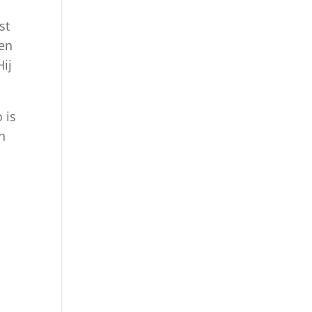
st
ten
Hij
 is
n