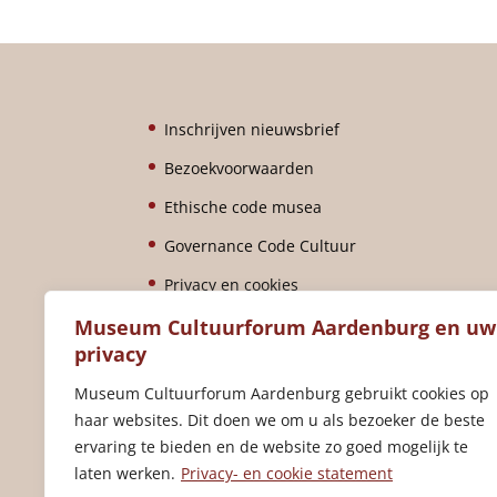
r
n
a
t
i
Inschrijven nieuwsbrief
v
Bezoekvoorwaarden
e
Ethische code musea
:
Governance Code Cultuur
Privacy en cookies
Contact
Museum Cultuurforum Aardenburg en uw
privacy
ANBI
Museum Cultuurforum Aardenburg gebruikt cookies op
Klachtenformulier
haar websites. Dit doen we om u als bezoeker de beste
ervaring te bieden en de website zo goed mogelijk te
laten werken.
Privacy- en cookie statement