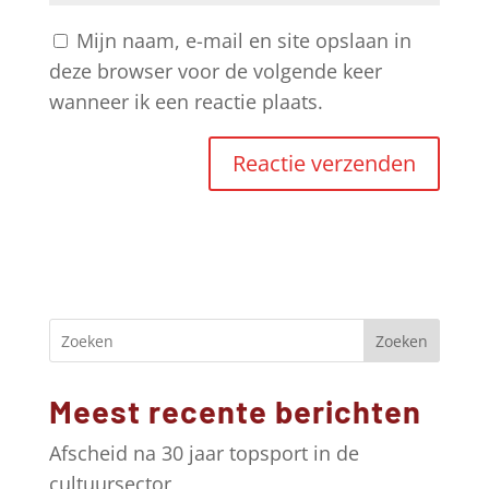
Mijn naam, e-mail en site opslaan in
deze browser voor de volgende keer
wanneer ik een reactie plaats.
A
l
t
e
r
Zoeken
n
a
Meest recente berichten
t
i
Afscheid na 30 jaar topsport in de
v
cultuursector