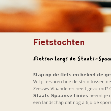
Fietstochten
Fietsen langs de Staats-Spaan
S
𝘁𝗮𝗽 𝗼𝗽 𝗱𝗲 𝗳𝗶𝗲𝘁𝘀 𝗲𝗻 𝗯𝗲𝗹𝗲𝗲𝗳 𝗱𝗲 𝗴
Wil jij ervaren hoe de strijd tussen 
Zeeuws-Vlaanderen heeft gevormd? Onze 𝗳𝗶
𝗦𝘁𝗮𝗮𝘁𝘀-𝗦𝗽𝗮𝗮𝗻𝘀𝗲 𝗟𝗶𝗻𝗶𝗲𝘀 ne
een landschap dat nog altijd de spor