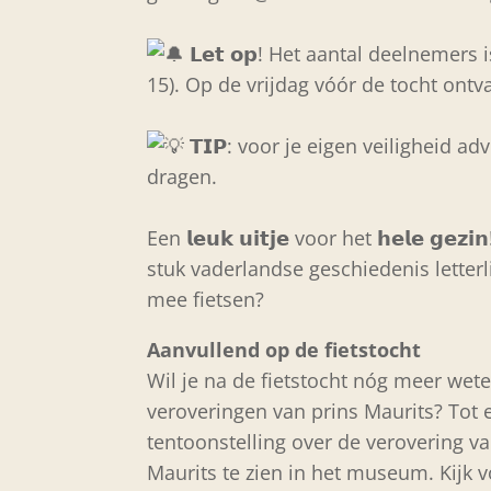
𝗟𝗲𝘁 𝗼𝗽! Het aantal deelnemers
15). Op de vrijdag vóór de tocht ontv
𝗧𝗜𝗣: voor je eigen veiligheid a
dragen.
Een 𝗹𝗲𝘂𝗸 𝘂𝗶𝘁𝗷𝗲 voor het 𝗵𝗲𝗹𝗲 𝗴
stuk vaderlandse geschiedenis letter
mee fietsen?
Aanvullend op de fietstocht
Wil je na de fietstocht nóg meer wete
veroveringen van prins Maurits? Tot 
tentoonstelling over de verovering 
Maurits te zien in het museum. Kijk