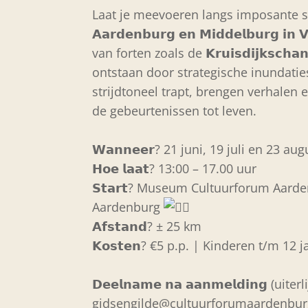
Laat je meevoeren langs imposante stad
𝗔𝗮𝗿𝗱𝗲𝗻𝗯𝘂𝗿𝗴 𝗲𝗻 𝗠𝗶𝗱𝗱𝗲𝗹𝗯𝘂𝗿𝗴 
van forten zoals de 𝗞𝗿𝘂𝗶𝘀𝗱𝗶𝗷𝗸𝘀𝗰
ontstaan door strategische inundaties.
strijdtoneel trapt, brengen verhalen 
de gebeurtenissen tot leven.
𝗪𝗮𝗻𝗻𝗲𝗲𝗿? 21 juni, 19 juli en 23 a
𝗛𝗼𝗲 𝗹𝗮𝗮𝘁? 13:00 – 17.00 uur
𝗦𝘁𝗮𝗿𝘁? Museum Cultuurforum Aarde
Aardenburg
𝗔𝗳𝘀𝘁𝗮𝗻𝗱? ± 25 km
𝗞𝗼𝘀𝘁𝗲𝗻? €5 p.p. | Kinderen t/m 12 j
𝗗𝗲𝗲𝗹𝗻𝗮𝗺𝗲 𝗻𝗮 𝗮𝗮𝗻𝗺𝗲𝗹𝗱𝗶𝗻𝗴 (
gidsengilde@cultuurforumaardenbur