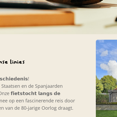
se linies
𝘀𝗰𝗵𝗶𝗲𝗱𝗲𝗻𝗶𝘀!
de Staatsen en de Spanjaarden
𝗲𝘁𝘀𝘁𝗼𝗰𝗵𝘁 𝗹𝗮𝗻𝗴𝘀 𝗱𝗲
emt je mee op een fascinerende reis door
en van de 80-jarige Oorlog draagt.