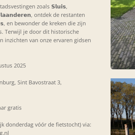
svestingen zoals 𝗦𝗹𝘂𝗶𝘀,
𝗻 𝗩𝗹𝗮𝗮𝗻𝗱𝗲𝗿𝗲𝗻, ontdek de restanten
𝗵𝗮𝗻𝘀, en bewonder de kreken die zijn
 Terwijl je door dit historische
en inzichten van onze ervaren gidsen
ugustus 2025
nburg, Sint Bavostraat 3,
aar gratis
uiterlijk donderdag vóór de fietstocht) via:
g.nl