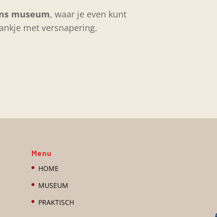
ins museum
, waar je even kunt
rankje met versnapering.
Menu
HOME
MUSEUM
PRAKTISCH