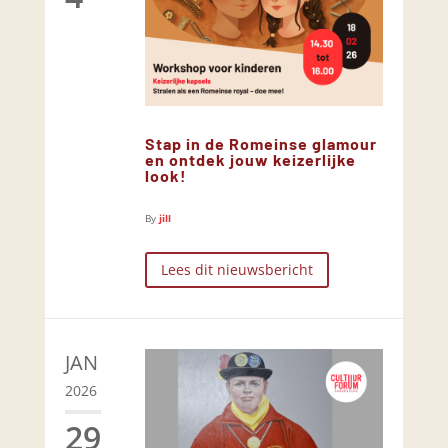
Stap in de Romeinse glamour
en ontdek jouw keizerlijke
look!
By
jill
Lees dit nieuwsbericht
JAN
2026
29