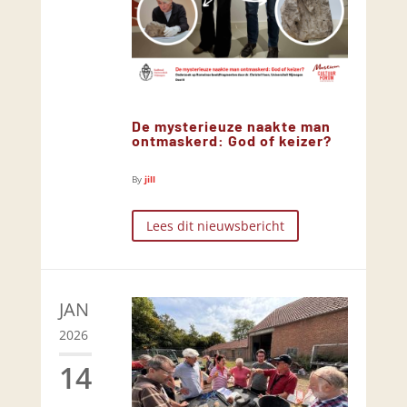
De mysterieuze naakte man
ontmaskerd: God of keizer?
By
jill
Lees dit nieuwsbericht
JAN
2026
14