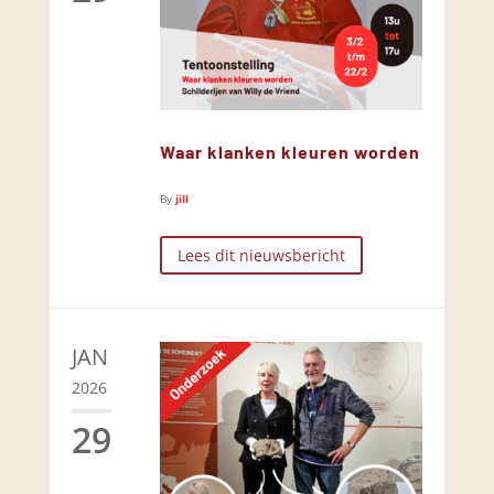
Waar klanken kleuren worden
By
jill
Lees dit nieuwsbericht
JAN
2026
29