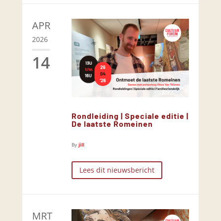
APR
2026
14
Rondleiding | Speciale editie |
De laatste Romeinen
By
jill
Lees dit nieuwsbericht
MRT