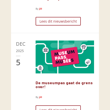
By
jill
Lees dit nieuwsbericht
DEC
2025
5
De museumpas gaat de grens
over!
By
jill
Lees dit nieuwsbericht