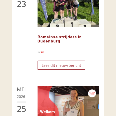
23
Romeinse strijders in
Oudenburg
By
jill
Lees dit nieuwsbericht
MEI
2026
25