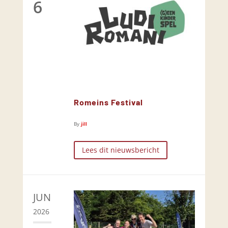
6
Romeins Festival
By
jill
Lees dit nieuwsbericht
JUN
2026