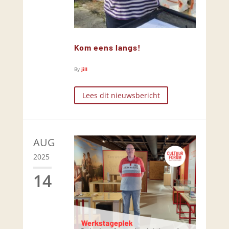
Kom eens langs!
By
jill
Lees dit nieuwsbericht
AUG
2025
14