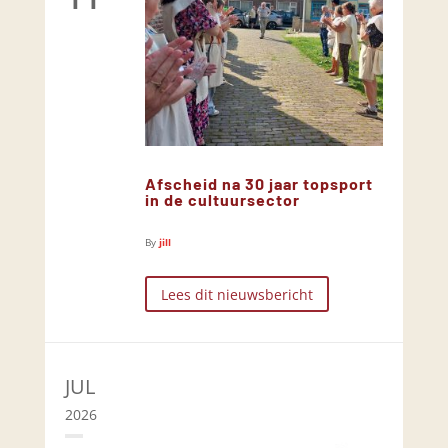
Afscheid na 30 jaar topsport
in de cultuursector
By
jill
Lees dit nieuwsbericht
JUL
2026