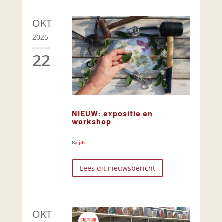
OKT
2025
22
NIEUW: expositie en
workshop
By
jill
Lees dit nieuwsbericht
OKT