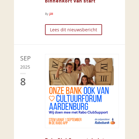
binnenkort van start
By
jill
Lees dit nieuwsbericht
SEP
2025
8