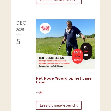
DEC
2025
5
Het Hoge Woord op het Lage
Land
By
jill
Lees dit nieuwsbericht