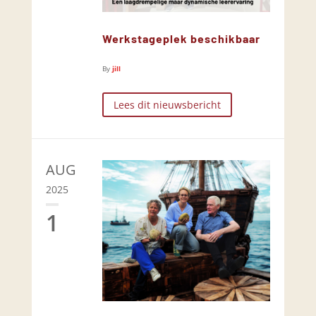
Werkstageplek beschikbaar
By
jill
Lees dit nieuwsbericht
AUG
2025
1