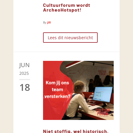
Cultuurforum wordt
ArcheoHotspot!
By
jill
Lees dit nieuwsbericht
JUN
2025
18
Niet stoffig, wel historisch.