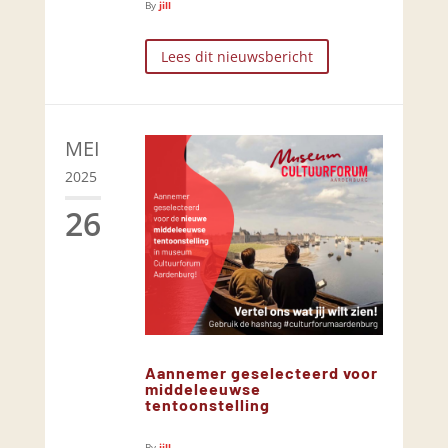
By
jill
Lees dit nieuwsbericht
MEI
2025
26
Aannemer geselecteerd voor
middeleeuwse
tentoonstelling
By
jill