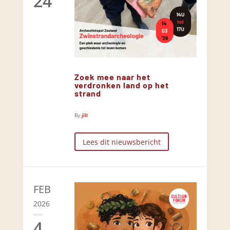
24
Zoek mee naar het
verdronken land op het
strand
By
jill
Lees dit nieuwsbericht
FEB
2026
4