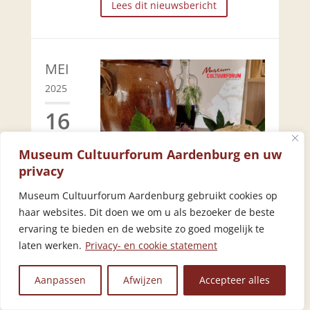
Lees dit nieuwsbericht
MEI
2025
16
Museum Cultuurforum Aardenburg en uw
privacy
Museum Cultuurforum Aardenburg gebruikt cookies op
haar websites. Dit doen we om u als bezoeker de beste
Romeinse lunch: proef de
ervaring te bieden en de website zo goed mogelijk te
smaken uit het verleden
laten werken.
Privacy- en cookie statement
By
jill
Aanpassen
Afwijzen
Accepteer alles
Lees dit nieuwsbericht