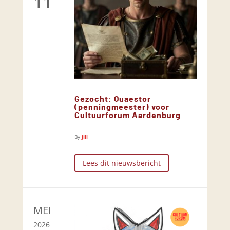
11
Gezocht: Quaestor
(penningmeester) voor
Cultuurforum Aardenburg
By
jill
Lees dit nieuwsbericht
MEI
2026