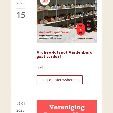
2025
15
ArcheoHotspot Aardenburg
gaat verder!
By
jill
Lees dit nieuwsbericht
OKT
2025