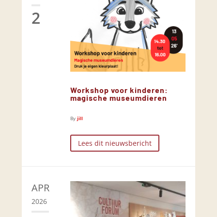
2
Workshop voor kinderen:
magische museumdieren
By
jill
Lees dit nieuwsbericht
APR
2026