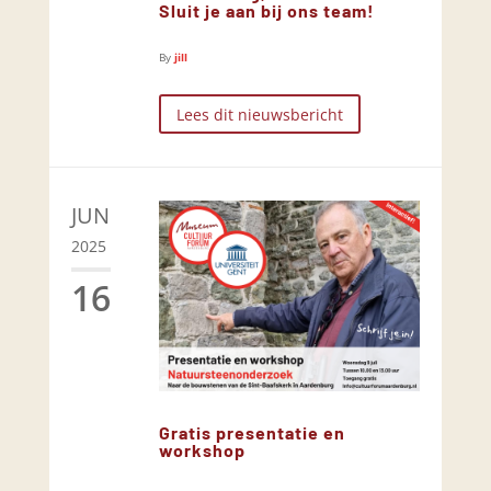
Sluit je aan bij ons team!
By
jill
Lees dit nieuwsbericht
JUN
2025
16
Gratis presentatie en
workshop