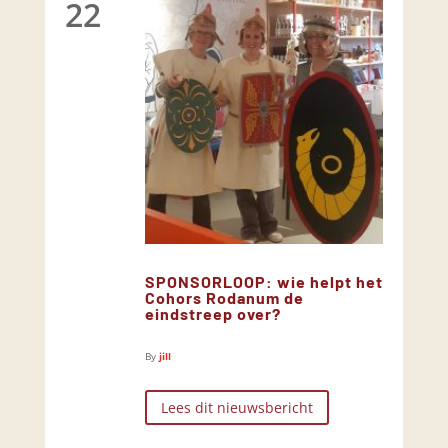
22
SPONSORLOOP: wie helpt het
Cohors Rodanum de
eindstreep over?
By
jill
Lees dit nieuwsbericht