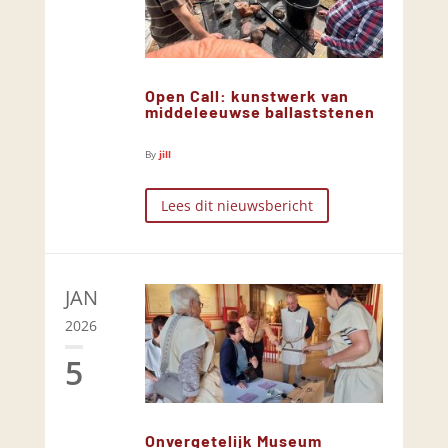
Open Call: kunstwerk van
middeleeuwse ballaststenen
By
jill
Lees dit nieuwsbericht
JAN
2026
5
Onvergetelijk Museum