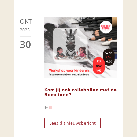
OKT
2025
30
Kom jij ook rollebollen met de
Romeinen?
By
jill
Lees dit nieuwsbericht