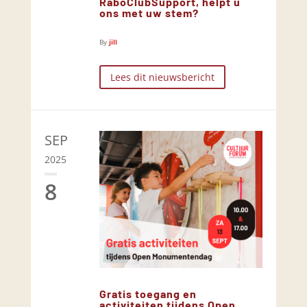
RaboClubSupport, helpt u
ons met uw stem?
By
jill
Lees dit nieuwsbericht
SEP
2025
8
Gratis toegang en
activiteiten tijdens Open