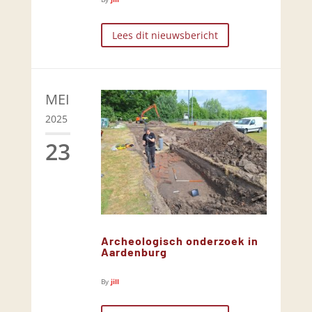
Lees dit nieuwsbericht
MEI
2025
23
Archeologisch onderzoek in
Aardenburg
By
jill