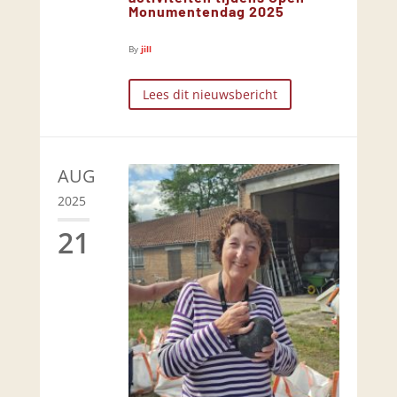
Monumentendag 2025
By
jill
Lees dit nieuwsbericht
AUG
2025
21