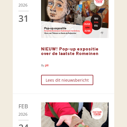
2026
31
NIEUW! Pop-up expositie
over de laatste Romeinen
By
jill
Lees dit nieuwsbericht
FEB
2026