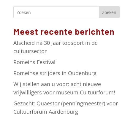
e
r
Zoeken
n
a
Meest recente berichten
t
i
Afscheid na 30 jaar topsport in de
v
cultuursector
e
Romeins Festival
:
Romeinse strijders in Oudenburg
Wij stellen aan u voor: acht nieuwe
vrijwilligers voor museum Cultuurforum!
Gezocht: Quaestor (penningmeester) voor
Cultuurforum Aardenburg