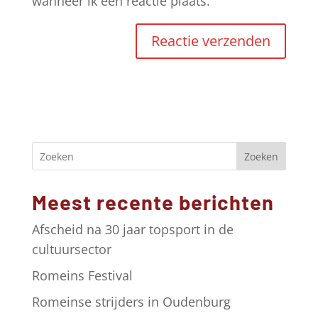
wanneer ik een reactie plaats.
A
l
t
e
r
Zoeken
n
a
Meest recente berichten
t
i
Afscheid na 30 jaar topsport in de
v
cultuursector
e
Romeins Festival
:
Romeinse strijders in Oudenburg